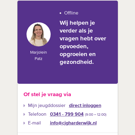
Offline
Wij helpen je
verder als je
vragen hebt over
opvoeden,
Marjolein
opgroeien en
Patz
gezondheid.
Of stel je vraag via
Mijn jeugddossier
direct inloggen
Telefoon
0341 - 799 904
(9:00 –‍ 12:00)
E-mail
info@cjgharderwijk.nl