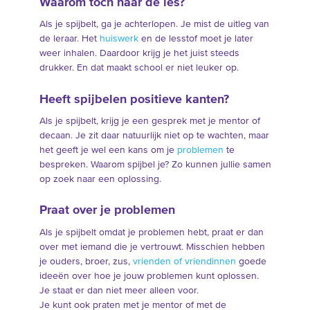
Waarom toch naar de les?
Als je spijbelt, ga je achterlopen. Je mist de uitleg van
de leraar. Het
huiswerk
en de lesstof moet je later
weer inhalen. Daardoor krijg je het juist steeds
drukker. En dat maakt school er niet leuker op.
Heeft spijbelen positieve kanten?
Als je spijbelt, krijg je een gesprek met je mentor of
decaan. Je zit daar natuurlijk niet op te wachten, maar
het geeft je wel een kans om je
problemen
te
bespreken. Waarom spijbel je? Zo kunnen jullie samen
op zoek naar een oplossing.
Praat over je problemen
Als je spijbelt omdat je problemen hebt, praat er dan
over met iemand die je vertrouwt. Misschien hebben
je ouders, broer, zus,
vrienden of vriendinnen
goede
ideeën over hoe je jouw problemen kunt oplossen.
Je staat er dan niet meer alleen voor.
Je kunt ook praten met je mentor of met de