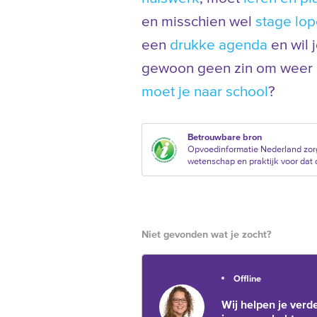
en misschien wel
stage lo
een
drukke agenda
en wil 
gewoon geen zin om weer n
moet je naar school
?
Betrouwbare bron
Opvoedinformatie Nederland zorg
wetenschap en praktijk voor dat d
Niet gevonden wat je zocht?
Offline
Wij helpen je verde