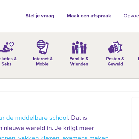
Stel je vraag
Maak een afspraak
Opvoe
elaties &
Internet &
Familie &
Pesten &
Seks
Mobiel
Vrienden
Geweld
ar de middelbare school
. Dat is
 nieuwe wereld in. Je krijgt meer
lannen
,
vakken kiezen
,
examens maken