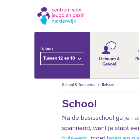
Ik ben
Tussen 12 en 18
Lichaam &
R
Gevoel
School & Toekomst
School
School
Na de basisschool ga je
na
spannend, want je stapt een
huiswerk
, moet
leren en p