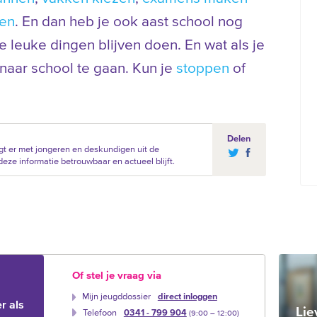
pen
. En dan heb je ook aast school nog
je leuke dingen blijven doen. En wat als je
aar school te gaan. Kun je
stoppen
of
Delen
t er met jongeren en deskundigen uit de
eze informatie betrouwbaar en actueel blijft.
Of stel je vraag via
Mijn jeugddossier
direct inloggen
r als
Lie
Telefoon
0341 - 799 904
(9:00 –‍ 12:00)