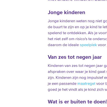
Jonge kinderen
Jonge kinderen weten nog niet go
de buurt te zijn en op je kind te l
spelend te ontdekken. Als je voor
het niet zelf om risico's te onde
daarom de ideale
speelplek
voor 
Van zes tot negen jaar
Kinderen van zes tot negen jaar g
afspraken over waar je kind gaat 
zijn. Kinderen zijn nog impulsief 
je een passende
maatregel
voor b
goed je het vindt als je kind zich
Wat is er buiten te doen