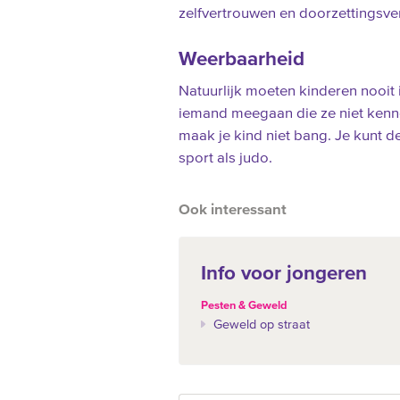
zelfvertrouwen en doorzettingsv
Weerbaarheid
Natuurlijk moeten kinderen nooit
iemand meegaan die ze niet kennen
maak je kind niet bang. Je kunt d
sport als judo.
Ook interessant
Info voor jongeren
Pesten & Geweld
Geweld op straat