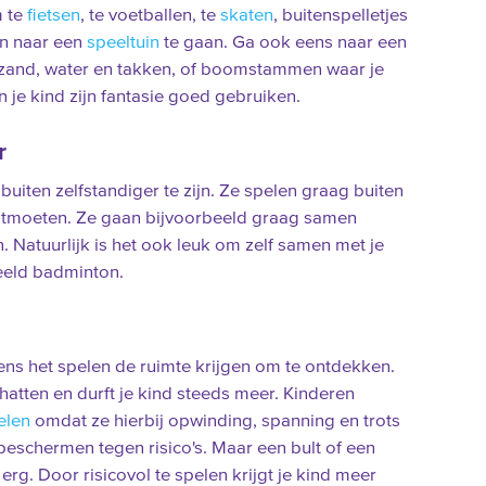
m te
fietsen
, te voetballen, te
skaten
, buitenspelletjes
en naar een
speeltuin
te gaan. Ga ook eens naar een
 zand, water en takken, of boomstammen waar je
 je kind zijn fantasie goed gebruiken.
r
iten zelfstandiger te zijn. Ze spelen graag buiten
ntmoeten. Ze gaan bijvoorbeeld graag samen
. Natuurlijk is het ook leuk om zelf samen met je
beeld badminton.
dens het spelen de ruimte krijgen om te ontdekken.
schatten en durft je kind steeds meer. Kinderen
elen
omdat ze hierbij opwinding, spanning en trots
 beschermen tegen risico's. Maar een bult of een
rg. Door risicovol te spelen krijgt je kind meer