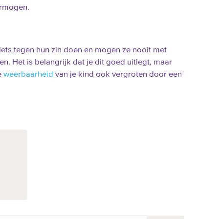
ermogen.
 iets tegen hun zin doen en mogen ze nooit met
. Het is belangrijk dat je dit goed uitlegt, maar
e
weerbaarheid
van je kind ook vergroten door een