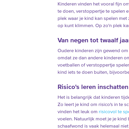
Kinderen vinden het vooral fijn o
te doen, verstoppertje te spelen 
plek waar je kind kan spelen met
op kunt klimmen. Op zo'n plek kan
Van negen tot twaalf jaa
Oudere kinderen zijn gewend om bu
omdat ze dan andere kinderen o
voetballen of verstoppertje spelen
kind iets te doen buiten, bijvoor
Risico's leren inschatten
Het is belangrijk dat kinderen tij
Zo leert je kind om risico's in te 
vinden het leuk om
risicovol te sp
voelen. Natuurlijk moet je je kind
schaafwond is vaak helemaal niet e