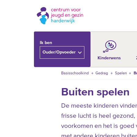
Ik ben
Ouder/Opvoeder
Kinderwens
Basisschoolkind
Gedrag
Spelen
B
Buiten spelen
De meeste kinderen vinden 
frisse lucht is heel gezond
voorkomen en het is goed
met andere kinderen buiten