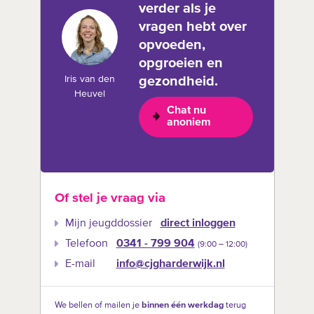
verder als je
vragen hebt over
opvoeden,
opgroeien en
Iris van den
gezondheid.
Heuvel
Chat nu
anoniem
Of stel je vraag via
Mijn jeugddossier
direct inloggen
Telefoon
0341 - 799 904
(9:00 –‍ 12:00)
E-mail
info@cjgharderwijk.nl
We bellen of mailen je
binnen één werkdag
terug