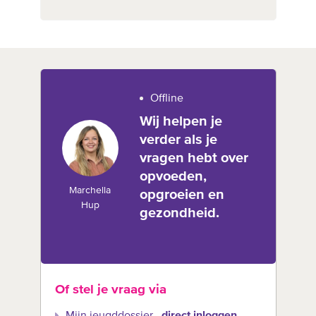
Offline
Wij helpen je
verder als je
vragen hebt over
opvoeden,
Marchella
opgroeien en
Hup
gezondheid.
Of stel je vraag via
Mijn jeugddossier
direct inloggen