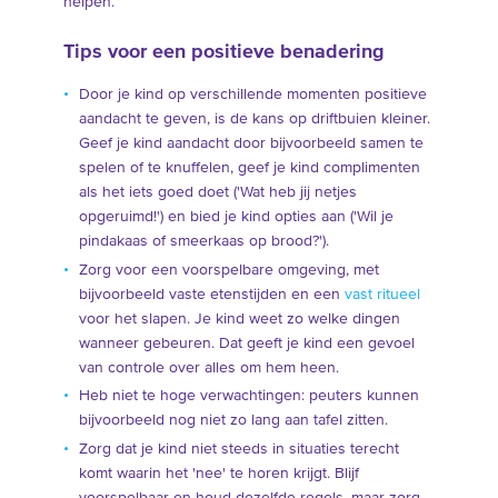
helpen.
Tips voor een positieve benadering
Door je kind op verschillende momenten positieve
aandacht te geven, is de kans op driftbuien kleiner.
Geef je kind aandacht door bijvoorbeeld samen te
spelen of te knuffelen, geef je kind complimenten
als het iets goed doet ('Wat heb jij netjes
opgeruimd!') en bied je kind opties aan ('Wil je
pindakaas of smeerkaas op brood?').
Zorg voor een voorspelbare omgeving, met
bijvoorbeeld vaste etenstijden en een
vast ritueel
voor het slapen. Je kind weet zo welke dingen
wanneer gebeuren. Dat geeft je kind een gevoel
van controle over alles om hem heen.
Heb niet te hoge verwachtingen: peuters kunnen
bijvoorbeeld nog niet zo lang aan tafel zitten.
Zorg dat je kind niet steeds in situaties terecht
komt waarin het 'nee' te horen krijgt. Blijf
voorspelbaar en houd dezelfde regels, maar zorg