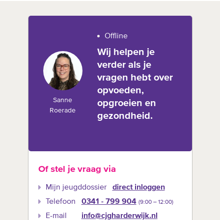
Offline
Wij helpen je
verder als je
vragen hebt over
opvoeden,
Sanne
opgroeien en
Roerade
gezondheid.
Of stel je vraag via
Mijn jeugddossier
direct inloggen
Telefoon
0341 - 799 904
(9:00 –‍ 12:00)
E-mail
info@cjgharderwijk.nl