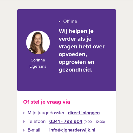
Offline
Wij helpen je
verder als je
vragen hebt over
opvoeden,
Corinne
opgroeien en
Elgersma
gezondheid.
Of stel je vraag via
Mijn jeugddossier
direct inloggen
Telefoon
0341 - 799 904
(9:00 –‍ 12:00)
E-mail
info@cjgharderwijk.nl