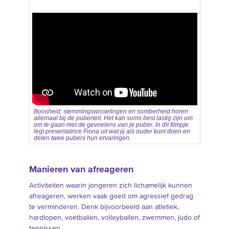
Boosheid, stemmingswisselingen en somberheid horen
allemaal bij de puberteit. Het kan soms best lastig zijn om
om te gaan met de gevoelens van je puber. In dit filmpje
legt presentatrice Fiona uit wat jij als ouder kunt doen en
delen twee pubers hun ervaringen.
Manieren van afreageren
Activiteiten waarin jongeren zich lichamelijk kunnen
afreageren, werken vaak goed om agressief gedrag
te verminderen. Denk bijvoorbeeld aan atletiek,
hardlopen, voetballen, volleyballen, zwemmen, judo of
tennissen.