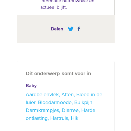
informatie betrouwbaar en
actueel blijft.
Delen
Dit onderwerp komt voor in
Baby
Aardbeienvlek
Aften
Bloed in de
luier
Bloedarmoede
Buikpijn
Darmkrampjes
Diarree
Harde
ontlasting
Hartruis
Hik