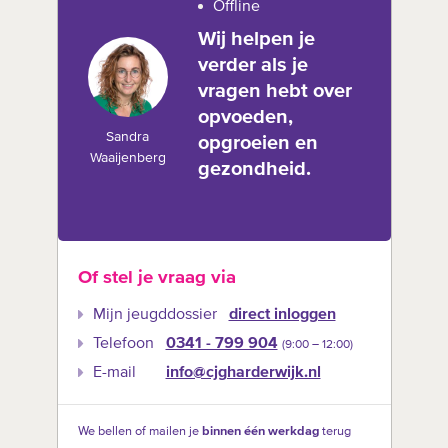
Offline
Wij helpen je
verder als je
vragen hebt over
opvoeden,
Sandra
opgroeien en
Waaijenberg
gezondheid.
Of stel je vraag via
Mijn jeugddossier
direct inloggen
Telefoon
0341 - 799 904
(9:00 –‍ 12:00)
E-mail
info@cjgharderwijk.nl
We bellen of mailen je
binnen één werkdag
terug