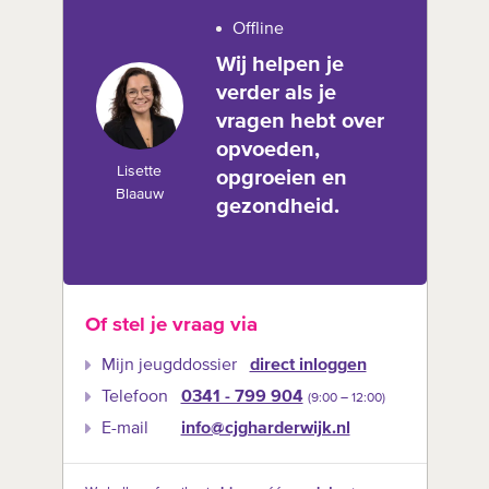
Offline
Wij helpen je
verder als je
vragen hebt over
opvoeden,
Lisette
opgroeien en
Blaauw
gezondheid.
Of stel je vraag via
Mijn jeugddossier
direct inloggen
Telefoon
0341 - 799 904
(9:00 –‍ 12:00)
E-mail
info@cjgharderwijk.nl