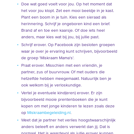
Doe wat goed voelt voor jou. Op het moment dat
het voor jou klopt. Zet een mooi beeldje in je kast.
Plant een boom in je tuin. Kies een sieraad als
herinnering. Schrijf je ongeboren kind een brief.
Brand af en toe een kaarsje. Of doe iets heel
anders, maar kies wat bij jou, bij jullie past.
Schrijf erover. Op Facebook zijn besloten groepen
waar je over je ervaring kunt schrijven, bijvoorbeeld
de groep 'Miskraam Mama's'.
Praat erover. Misschien met een vriendin, je
partner, zus of buurvrouw. Of met ouders die
hetzelfde hebben meegemaakt. Natuurlijk ben je
ook welkom bij je verloskundige.
Vertel je eventuele kind(eren) erover. Er zijn
bijvoorbeeld mooie prentenboeken die je kunt
kopen om met jonge kinderen te lezen zoals deze
op
Miskraambegeleiding.nl
.
Weet dat je partner het verlies hoogstwaarschijnlijk
anders beleeft en anders verwerkt dan jij. Dat is
normaal. Het is waardevol als jullie erover kunnen