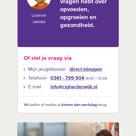
vragen hebt over
opvoeden,
Lisanne
opgroeien en
Jakobs
gezondheid.
Of stel je vraag via
Mijn jeugddossier
direct inloggen
Telefoon
0341 - 799 904
(9:00 –‍ 12:00)
E-mail
info@cjgharderwijk.nl
We bellen of mailen je
binnen één werkdag
terug