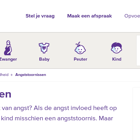
Stel je vraag
Maak een afspraak
Opvoe
Zwanger
Baby
Peuter
Kind
dheid
Angststoornissen
sen
t van angst? Als de angst invloed heeft op
e kind misschien een angststoornis. Maar