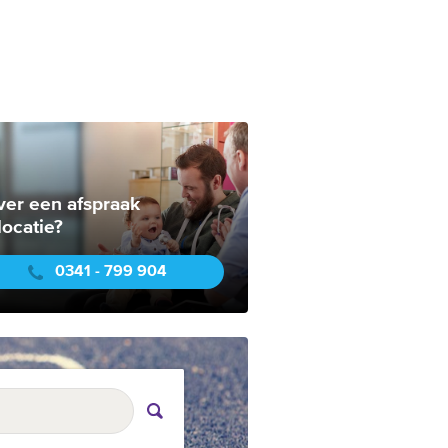
ver een afspraak
locatie?
0341 - 799 904