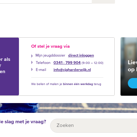
Of stel je vraag via
Mijn jeugddossier
direct inloggen
r als
Lie
Telefoon
0341 - 799 904
(9:00 –‍ 12:00)
r
op 
E-mail
info@cjgharderwijk.nl
ien
We bellen of mailen je
binnen één werkdag
terug
de slag met je vraag?