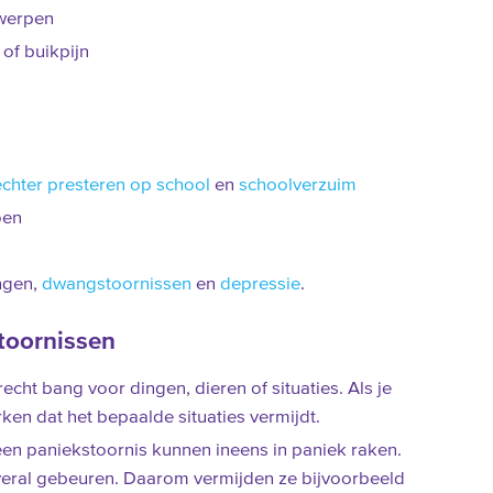
rwerpen
of buikpijn
echter presteren op school
en
schoolverzuim
oen
ngen,
dwangstoornissen
en
depressie
.
toornissen
recht bang voor dingen, dieren of situaties. Als je
rken dat het bepaalde situaties vermijdt.
en paniekstoornis kunnen ineens in paniek raken.
eral gebeuren. Daarom vermijden ze bijvoorbeeld