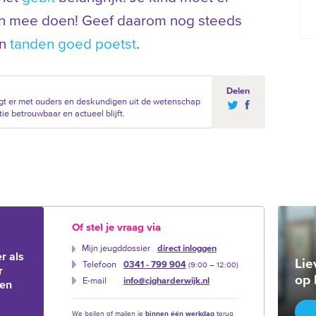
ven mee doen! Geef daarom nog steeds
jn
tanden goed poetst
.
Delen
gt er met ouders en deskundigen uit de wetenschap
ie betrouwbaar en actueel blijft.
Of stel je vraag via
Mijn jeugddossier
direct inloggen
r als
Lie
Telefoon
0341 - 799 904
(9:00 –‍ 12:00)
r
op 
E-mail
info@cjgharderwijk.nl
ien
We bellen of mailen je
binnen één werkdag
terug