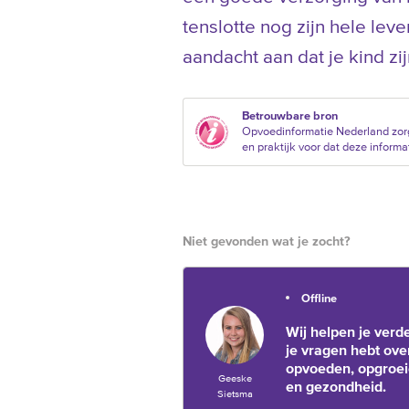
tenslotte nog zijn hele le
aandacht aan dat je kind zi
Betrouwbare bron
Opvoedinformatie Nederland zor
en praktijk voor dat deze informat
Niet gevonden wat je zocht?
Offline
Wij helpen je verde
je vragen hebt ove
opvoeden, opgroe
Geeske
en gezondheid.
Sietsma