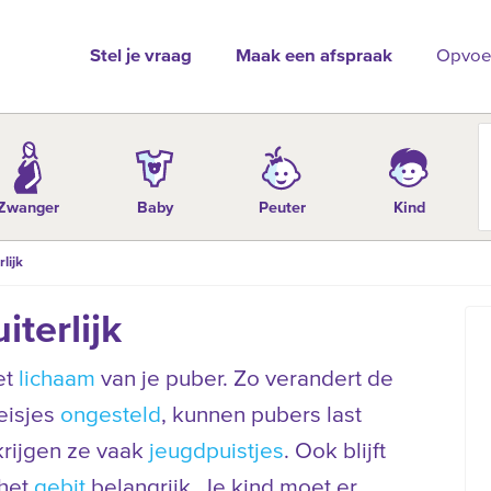
Stel je vraag
Maak een afspraak
Opvoe
Zwanger
Baby
Peuter
Kind
lijk
iterlijk
et
lichaam
van je puber. Zo verandert de
eisjes
ongesteld
, kunnen pubers last
krijgen ze vaak
jeugdpuistjes
. Ook blijft
 het
gebit
belangrijk. Je kind moet er