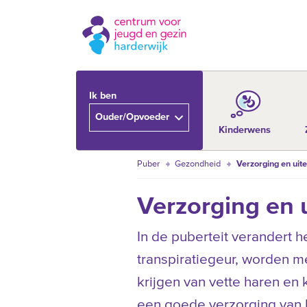
Ik ben
Ouder/Opvoeder
Kinderwens
Puber
Gezondheid
Verzorging en uiter
Verzorging en u
In de puberteit verandert h
transpiratiegeur, worden m
krijgen van vette haren en 
een goede verzorging van