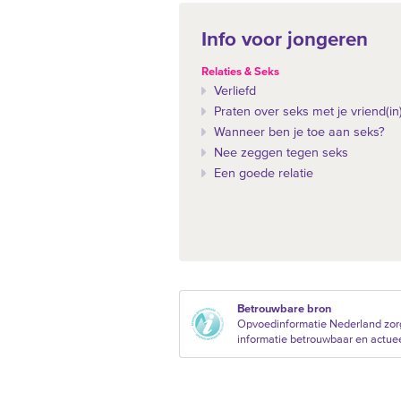
Info voor jongeren
Relaties & Seks
Verliefd
Praten over seks met je vriend(in
Wanneer ben je toe aan seks?
Nee zeggen tegen seks
Een goede relatie
Betrouwbare bron
Opvoedinformatie Nederland zorg
informatie betrouwbaar en actueel 