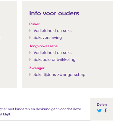
Info voor ouders
Puber
Verliefdheid en seks
)
Seksverslaving
Jongvolwassene
Verliefdheid en seks
Seksuele ontwikkeling
Zwanger
Seks tijdens zwangerschap
Delen
t er met kinderen en deskundigen voor dat deze
blijft.