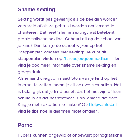
Shame sexting
Sexting wordt pas gevaarlijk als de beelden worden
verspreid of als ze gebruikt worden om iemand te
chanteren. Dat heet 'shame sexting', wat betekent:
problematische sexting. Gebeurt dit op de school van
je kind? Dan kun je de school wijzen op het
'Stappenplan omgaan met sexting'. Je kunt dit
stappenplan vinden op
Bureaujeugdenmedia.nl
. Hier
vind je ook meer informatie over shame sexting en
groepsdruk.
Als iemand dreigt om naaktfoto's van je kind op het
internet te zetten, noem je dit ook wel sextortion. Het
is belangrijk dat je kind beseft dat het niet zijn of haar
schuld is en dat het strafbaar is als iemand dat doet.
Krijg je met sextortion te maken? Op
Helpwanted.nl
vind je tips hoe je daarmee moet omgaan.
Porno
Pubers kunnen ongewild of onbewust pornografische