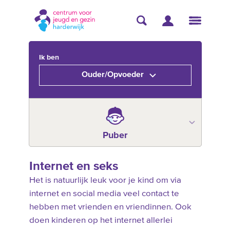
Ik ben
Ouder/Opvoeder
Puber
Internet en seks
Het is natuurlijk leuk voor je kind om via
internet en social media veel contact te
hebben met vrienden en vriendinnen. Ook
doen kinderen op het internet allerlei