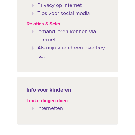
Privacy op internet
Tips voor social media
Relaties & Seks
Iemand leren kennen via
internet
Als mijn vriend een loverboy
is…
Info voor kinderen
Leuke dingen doen
Internetten