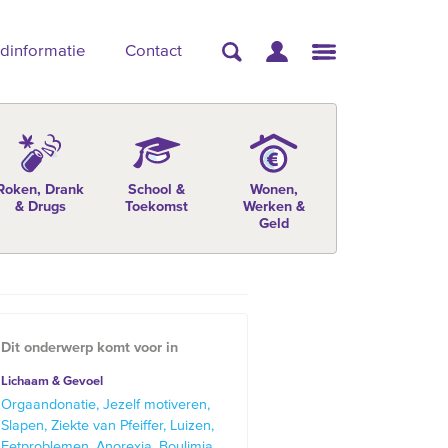
dinformatie
Contact
Roken, Drank
School &
Wonen,
& Drugs
Toekomst
Werken &
Geld
Dit onderwerp komt voor in
Lichaam & Gevoel
Orgaandonatie
Jezelf motiveren
Slapen
Ziekte van Pfeiffer
Luizen
Eetproblemen
Anorexia
Boulimia