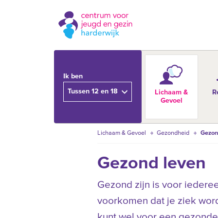
Ik ben
Tussen 12 en 18
Lichaam &
R
Gevoel
Lichaam & Gevoel
Gezondheid
Gezon
Gezond leven
Gezond zijn is voor iedereen
voorkomen dat je ziek word
kunt wel voor een gezonde l