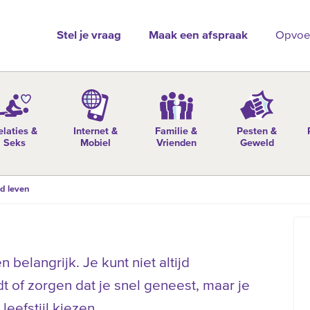
Stel je vraag
Maak een afspraak
Opvoe
elaties &
Internet &
Familie &
Pesten &
Seks
Mobiel
Vrienden
Geweld
d leven
 belangrijk. Je kunt niet altijd
t of zorgen dat je snel geneest, maar je
eefstijl kiezen.