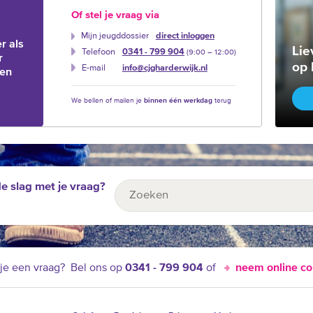
Of stel je vraag via
Mijn jeugddossier
direct inloggen
r als
Lie
Telefoon
0341 - 799 904
(9:00 –‍ 12:00)
r
op 
E-mail
info@cjgharderwijk.nl
ien
We bellen of mailen je
binnen één werkdag
terug
de slag met je vraag?
je een vraag?
Bel ons op
0341 - 799 904
of
neem online co