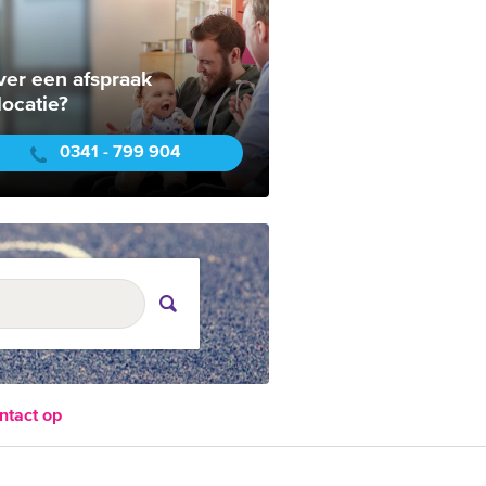
ver een afspraak
locatie?
0341 - 799 904
ntact op