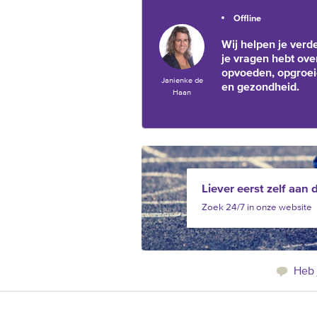
Offline
Wij helpen je verde
je vragen hebt ove
opvoeden, opgroe
Janienke de
en gezondheid.
Haan
Liever eerst zelf aan 
Zoek 24/7 in onze website
Heb 